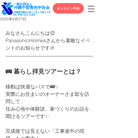
一般社団法人
​沖縄中部青色申告会
オンライン予約
沖縄県沖縄市山里１丁目１８番４３号
Tel
098-932-2580
2025年8月27日
みなさんこんにちは😊
PanasonicHolmesさんから素敵なイベ
ントのお知らせです🎉
🚌 暮らし拝見ツアーとは？
移動は快適なバスで🚌✨
実際にお住まいのオーナーさま邸を訪
問して、
住み心地や体験談、家づくりのお話を
聞けるツアーです✨
完成後では見えない「工事途中の現