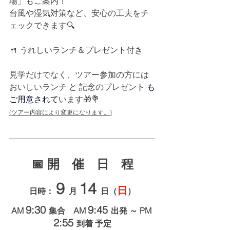
場」もご案内！
台風や湿気対策など、安心の工夫をチ
ェックできます🔍
🍴 うれしいランチ＆プレゼント付き
見学だけでなく、ツアー参加の方には
おいしいランチ と 記念のプレゼン
ト も
ご用意されて
います🎁💐
(ツアー内容により変更になります。)
📅 開　催　日　程
9 
14 
日
日時： 
月 
日（
）
9:30 
9:45 
AM 
集合　AM 
出発 ～ PM 
2:55 
到着 予定