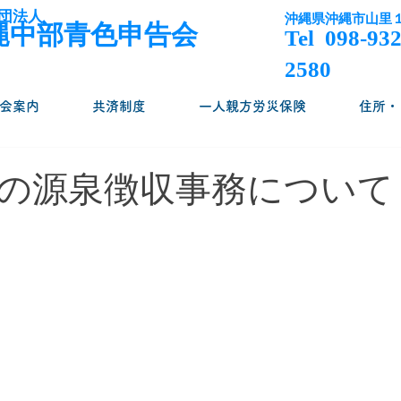
団法人
沖縄県沖縄市山里
沖縄中部青色申告会
Tel 098-932
2580
会案内
共済制度
一人親方労災保険
住所・
の源泉徴収事務について