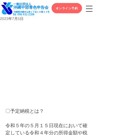
一般社団法人
​沖縄中部青色申告会
オンライン予約
沖縄県沖縄市山里１丁目１８番４３号
Tel
098-932-2580
2023年7月5日
〇予定納税とは？  
令和５年の５月１５日現在において確
定している令和４年分の所得金額や税