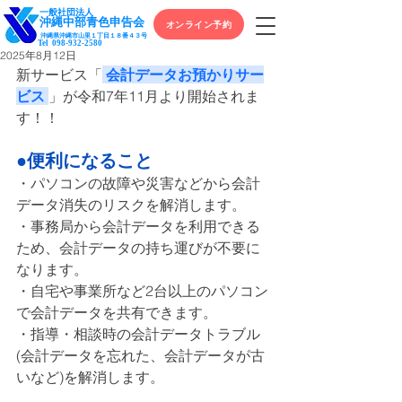
一般社団法人
​沖縄中部青色申告会
オンライン予約
沖縄県沖縄市山里１丁目１８番４３号
Tel
098-932-2580
2025年8月12日
新サービス「
会計データお預かりサー
ビス 
」が令和7年11月より開始されま
す！！
●便利になること
・パソコンの故障や災害などから会計
データ消失のリスクを解消します。
・事務局から会計データを利用できる
ため、会計データの持ち運びが不要に
なります。
・自宅や事業所など2台以上のパソコン
で会計データを共有できます。
・指導・相談時の会計データトラブル
(会計データを忘れた、会計データが古
いなど)を解消します。